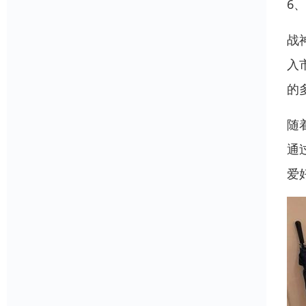
6
战
入
的
随
通
爱