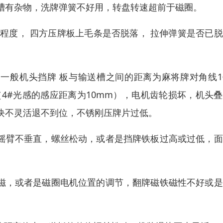
槽有杂物，洗牌弹簧不好用，转盘转速超前于磁圈。
活程度， 四方压牌板上毛条是否脱落， 拉伸弹簧是否已
一般机头挡牌 板与输送槽之间的距离为麻将牌对角线1
4#光感的感应距离为10mm），电机齿轮损坏，机头
块不灵活退不到位，不锈刚压牌片过低。
牌摇臂不垂直，螺丝松动，或者是挡牌铁板过高或过低，
有磁，或者是磁圈电机位置的调节，翻牌磁铁磁性不好或