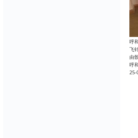
呼
飞
由
呼
25-