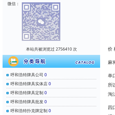
微信：
价
本站共被浏览过 2756410 次
麻
呼和浩特牌具公司
0
单
呼和浩特牌具实体店
0
所
呼和浩特牌具定制
0
淘
呼和浩特牌具批发
0
四
呼和浩特扑克牌定制
0