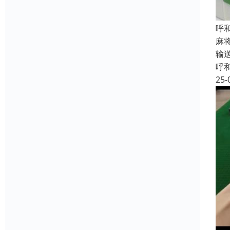
呼
麻
输
呼
25-