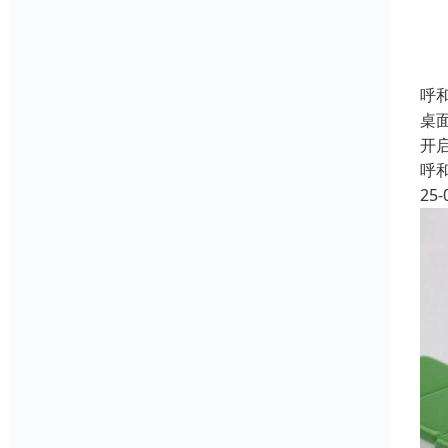
呼
桌
开
呼
25-