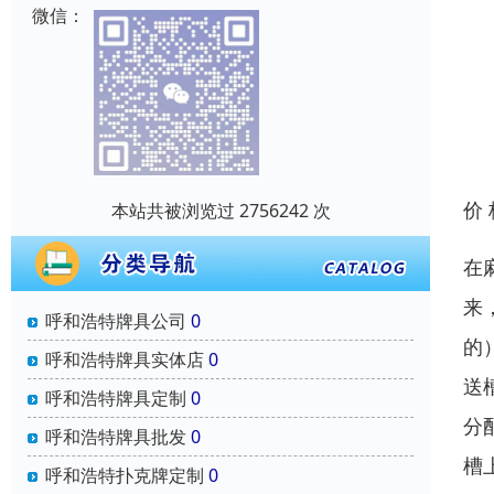
微信：
价
本站共被浏览过 2756242 次
在
来
呼和浩特牌具公司
0
的
呼和浩特牌具实体店
0
送
呼和浩特牌具定制
0
分
呼和浩特牌具批发
0
槽
呼和浩特扑克牌定制
0