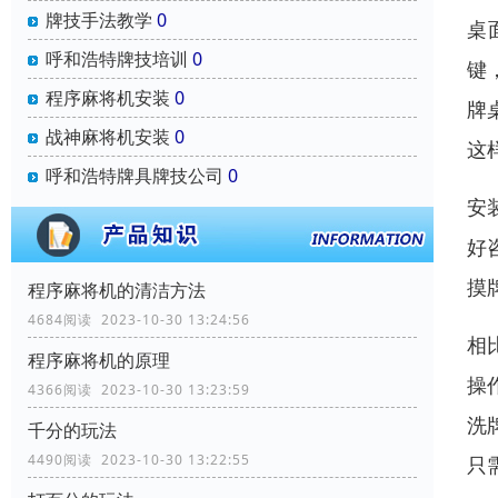
牌技手法教学
0
桌
呼和浩特牌技培训
0
键
程序麻将机安装
0
牌
战神麻将机安装
0
这
呼和浩特牌具牌技公司
0
安
好
摸
程序麻将机的清洁方法
4684阅读 2023-10-30 13:24:56
相
程序麻将机的原理
操
4366阅读 2023-10-30 13:23:59
洗
千分的玩法
4490阅读 2023-10-30 13:22:55
只