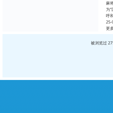
麻
为
呼
25-
更
被浏览过 2