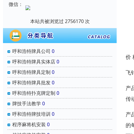
微信：
本站共被浏览过 2756170 次
呼和浩特牌具公司
0
价
呼和浩特牌具实体店
0
飞
呼和浩特牌具定制
0
呼和浩特牌具批发
0
产
呼和浩特扑克牌定制
0
传
牌技手法教学
0
产
呼和浩特牌技培训
0
程序麻将机安装
0
的