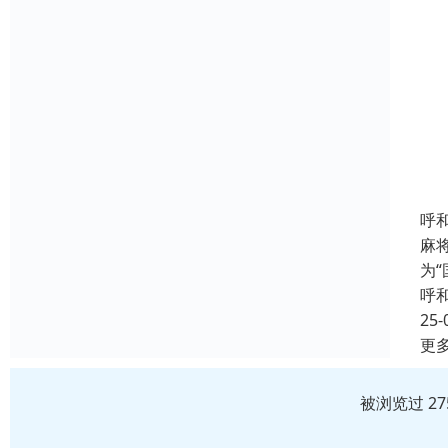
呼
麻
为
呼
25-
更
被浏览过 2