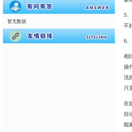
5
暂无数据
不
6
相
操
洗
只
在
自
能